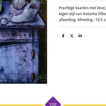
Prachtige kaarten met lieve, 
eigen stijl van Natasha Villo
afwerking. Afmeting : 10,5 x
D
D
S
e
e
h
l
e
a
e
l
r
n
e
TOP