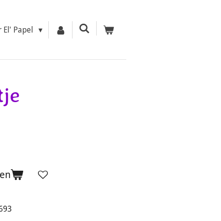
r El' Papel
tje
gen
4693