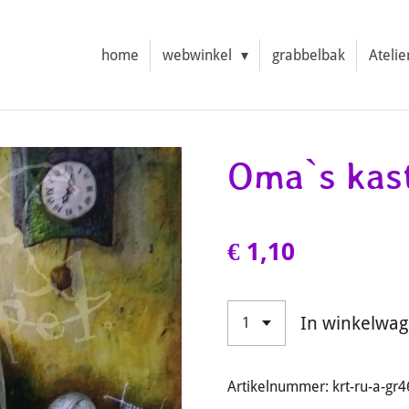
home
webwinkel
grabbelbak
Atelie
Oma`s kas
€ 1,10
In winkelwa
Artikelnummer:
krt-ru-a-gr