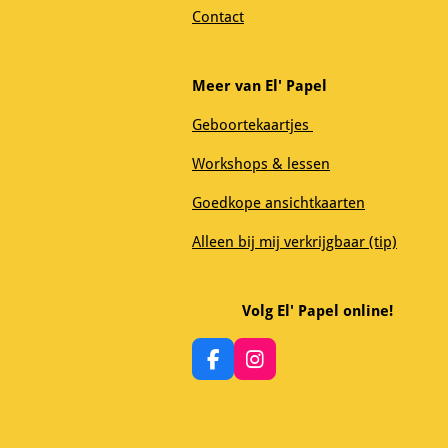
Contact
Meer van El' Papel
Geboortekaartjes
Workshops & lessen
Goedkope ansichtkaarten
Alleen bij mij verkrijgbaar (tip)
Volg El' Papel online!
F
I
a
n
c
s
e
t
b
a