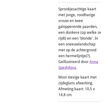
Sprookjesachtige kaart
met jonge, roodharige
vrouw en twee
galopperende paarden,
een donkere (op welke ze
rijdt) en een 'blonde'. In
een sneeuwlandschap
met op de achtergrond
een hermelijntje(?).
Geïllustreerd door
Anna
Speshilova
.
Mooi stevige kaart met
zijdeglans afwerking.
Afmeting kaart: 10,5 x
14,8 cm.