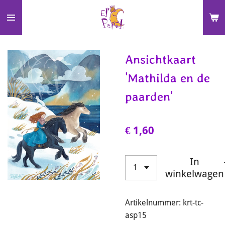
Ga
direct
naar
de
Ansichtkaart
hoofdinhoud
'Mathilda en de
paarden'
€ 1,60
In
winkelwagen
Artikelnummer:
krt-tc-
asp15