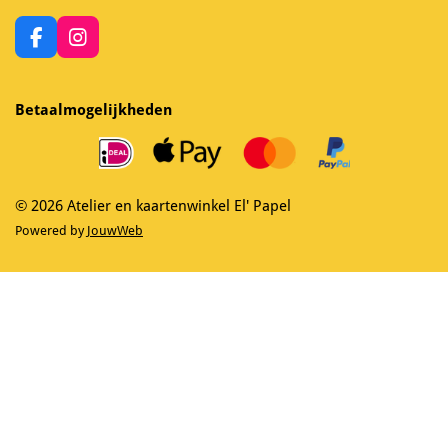
F
I
a
n
c
s
e
t
Betaalmogelijkheden
b
a
o
g
o
r
k
a
m
© 2026 Atelier en kaartenwinkel El' Papel
Powered by
JouwWeb