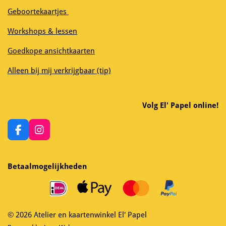
Geboortekaartjes
Workshops & lessen
Goedkope ansichtkaarten
Alleen bij mij verkrijgbaar (tip)
Volg El' Papel online!
F
I
a
n
c
s
e
t
Betaalmogelijkheden
b
a
o
g
o
r
k
a
m
© 2026 Atelier en kaartenwinkel El' Papel