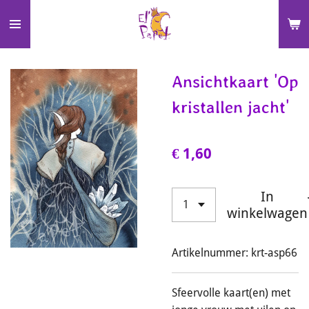
Ga
direct
naar
de
Ansichtkaart 'Op
hoofdinhoud
kristallen jacht'
€ 1,60
In
winkelwagen
Artikelnummer:
krt-asp66
Sfeervolle kaart(en) met