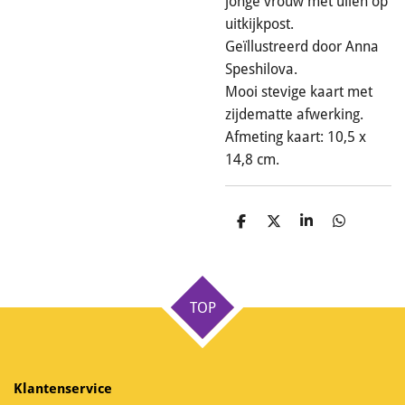
jonge vrouw met uilen op
uitkijkpost.
Geïllustreerd door Anna
Speshilova.
Mooi stevige kaart met
zijdematte afwerking.
Afmeting kaart: 10,5 x
14,8 cm.
D
D
S
D
e
e
h
e
l
e
a
l
e
l
r
e
n
e
n
TOP
Klantenservice