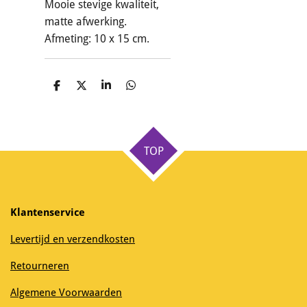
Mooie stevige kwaliteit,
matte afwerking.
Afmeting: 10 x 15 cm.
D
D
S
D
e
e
h
e
l
e
a
l
e
l
r
e
n
e
n
TOP
Klantenservice
Levertijd en verzendkosten
Retourneren
Algemene Voorwaarden