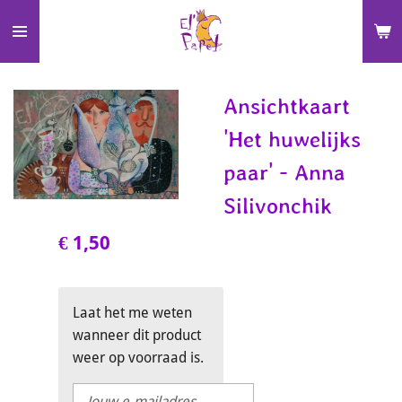
Ga
direct
naar
de
Ansichtkaart
hoofdinhoud
'Het huwelijks
paar' - Anna
Silivonchik
€ 1,50
Laat het me weten
wanneer dit product
weer op voorraad is.