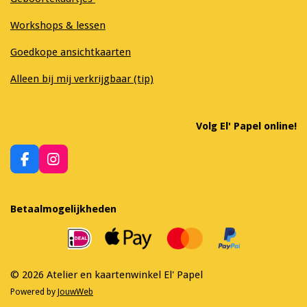
Workshops & lessen
Goedkope ansichtkaarten
Alleen bij mij verkrijgbaar (tip)
Volg El' Papel online!
F
I
a
n
c
s
e
t
Betaalmogelijkheden
b
a
o
g
o
r
k
a
m
© 2026 Atelier en kaartenwinkel El' Papel
Powered by
JouwWeb