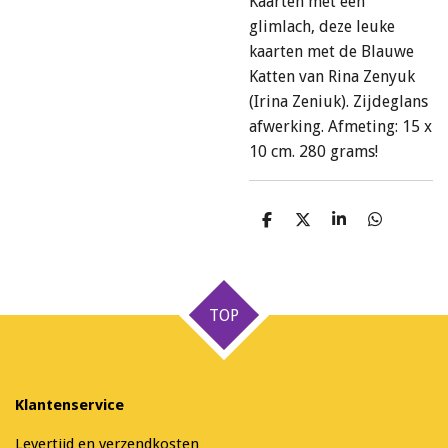
Kaarten met een
glimlach, deze leuke
kaarten met de Blauwe
Katten van Rina Zenyuk
(Irina Zeniuk). Zijdeglans
afwerking. Afmeting: 15 x
10 cm. 280 grams!
D
D
S
D
e
e
h
e
l
e
a
l
e
l
r
e
n
e
n
TOP
Klantenservice
Levertijd en verzendkosten