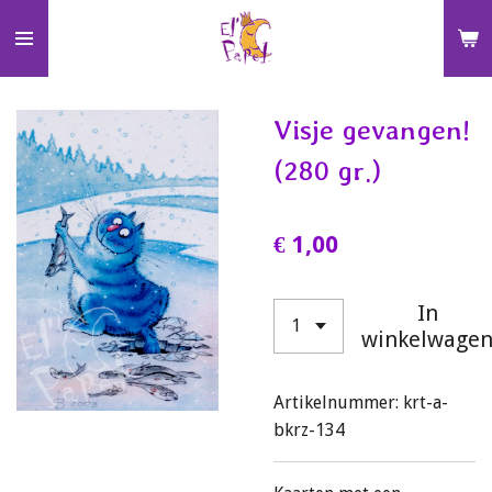
Ga
direct
naar
de
Visje gevangen!
hoofdinhoud
(280 gr.)
€ 1,00
In
winkelwage
Artikelnummer:
krt-a-
bkrz-134