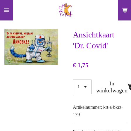
Ga
direct
naar
de
Ansichtkaart
hoofdinhoud
'Dr. Covid'
€ 1,75
In
winkelwagen
Artikelnummer:
krt-a-bkrz-
179