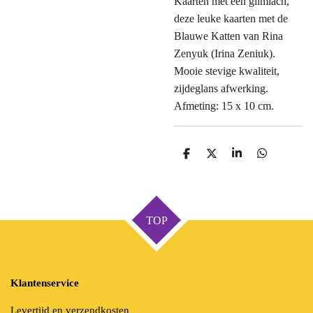
Kaarten met een glimlach,
deze leuke kaarten met de
Blauwe Katten van Rina
Zenyuk (Irina Zeniuk).
Mooie stevige kwaliteit,
zijdeglans afwerking.
Afmeting: 15 x 10 cm.
D
D
S
D
e
e
h
e
l
e
a
l
e
l
r
e
n
e
n
TOP
Klantenservice
Levertijd en verzendkosten