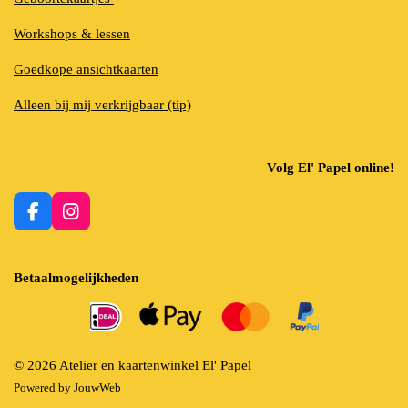
Workshops & lessen
Goedkope ansichtkaarten
Alleen bij mij verkrijgbaar (tip)
Volg El' Papel online!
F
I
a
n
c
s
e
t
Betaalmogelijkheden
b
a
o
g
o
r
k
a
m
© 2026 Atelier en kaartenwinkel El' Papel
Powered by
JouwWeb