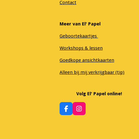
Contact
Meer van El' Papel
Geboortekaartjes
Workshops & lessen
Goedkope ansichtkaarten
Alleen bij mij verkrijgbaar (tip)
Volg El' Papel online!
F
I
a
n
c
s
e
t
b
a