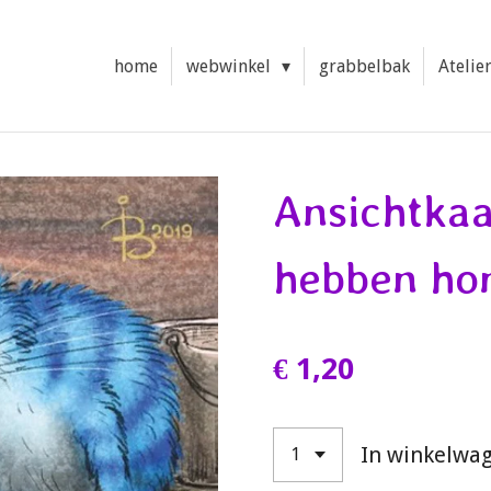
home
webwinkel
grabbelbak
Atelie
Ansichtkaa
hebben hon
€ 1,20
In winkelwa