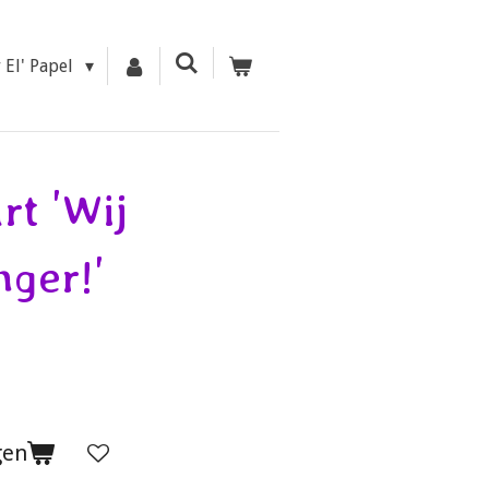
r El' Papel
rt 'Wij
ger!'
gen