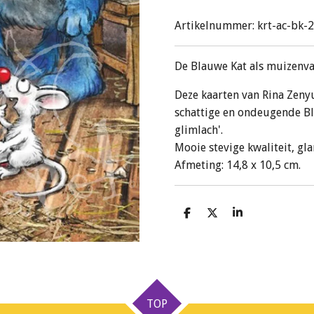
Artikelnummer:
krt-ac-bk-
De Blauwe Kat als muizenva
Deze kaarten van Rina Zenyu
schattige en ondeugende Bl
glimlach'.
Mooie stevige kwaliteit, gl
Afmeting: 14,8 x 10,5 cm.
D
D
S
e
e
h
l
e
a
e
l
r
n
e
TOP