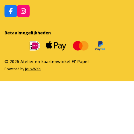
F
I
a
n
c
s
e
t
Betaalmogelijkheden
b
a
o
g
o
r
k
a
m
© 2026 Atelier en kaartenwinkel El' Papel
Powered by
JouwWeb