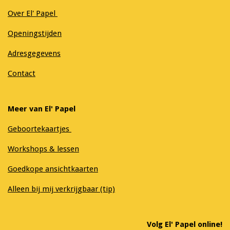
Over El' Papel
Openingstijden
Adresgegevens
Contact
Meer van El' Papel
Geboortekaartjes
Workshops & lessen
Goedkope ansichtkaarten
Alleen bij mij verkrijgbaar (tip)
Volg El' Papel online!