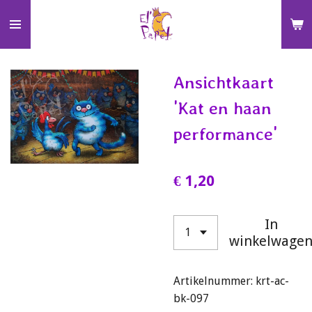
Ga
direct
naar
de
Ansichtkaart
hoofdinhoud
'Kat en haan
performance'
€ 1,20
In
winkelwage
Artikelnummer:
krt-ac-
bk-097