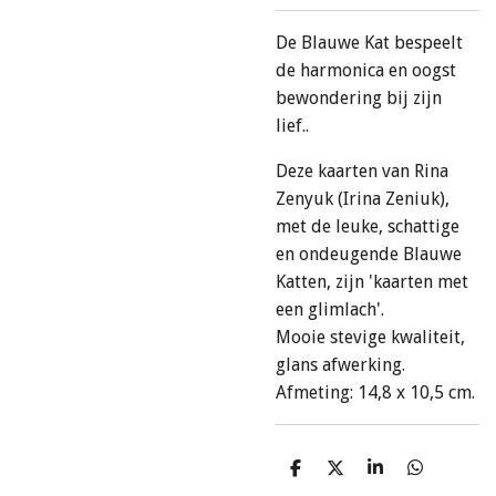
De Blauwe Kat bespeelt
de harmonica en oogst
bewondering bij zijn
lief..
Deze kaarten van Rina
Zenyuk (Irina Zeniuk),
met de leuke, schattige
en ondeugende Blauwe
Katten, zijn 'kaarten met
een glimlach'.
Mooie stevige kwaliteit,
glans afwerking.
Afmeting: 14,8 x 10,5 cm.
D
D
S
D
e
e
h
e