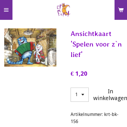
Ga
direct
naar
de
Ansichtkaart
hoofdinhoud
'Spelen voor z`n
lief'
€ 1,20
In
winkelwage
Artikelnummer:
krt-bk-
156