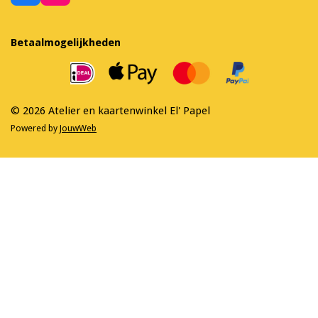
a
n
c
s
e
t
Betaalmogelijkheden
b
a
o
g
o
r
k
a
m
© 2026 Atelier en kaartenwinkel El' Papel
Powered by
JouwWeb