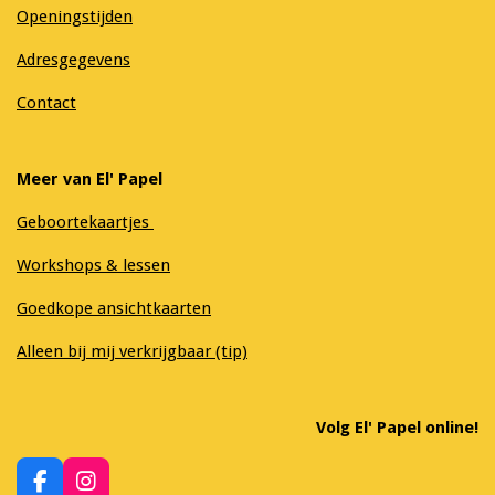
Openingstijden
Adresgegevens
Contact
Meer van El' Papel
Geboortekaartjes
Workshops & lessen
Goedkope ansichtkaarten
Alleen bij mij verkrijgbaar (tip)
Volg El' Papel online!
F
I