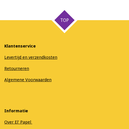
l
e
a
l
e
l
r
e
n
e
n
TOP
Klantenservice
Levertijd en verzendkosten
Retourneren
Algemene Voorwaarden
Informatie
Over El' Papel