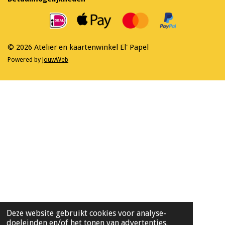
b
a
o
g
o
r
k
a
m
© 2026 Atelier en kaartenwinkel El' Papel
Powered by
JouwWeb
Deze website gebruikt cookies voor analyse-
doeleinden en/of het tonen van advertenties.