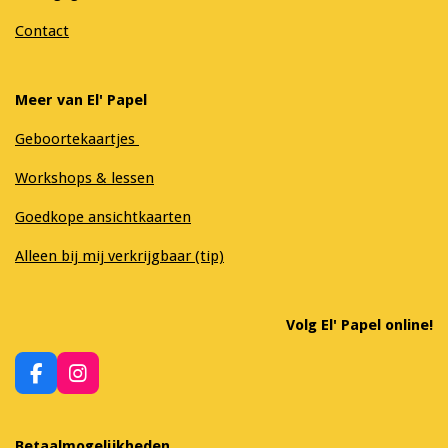
Contact
Meer van El' Papel
Geboortekaartjes
Workshops & lessen
Goedkope ansichtkaarten
Alleen bij mij verkrijgbaar (tip)
Volg El' Papel online!
F
I
a
n
c
s
e
t
Betaalmogelijkheden