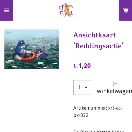
Ga
direct
naar
de
Ansichtkaart
hoofdinhoud
'Reddingsactie'
€ 1,20
In
winkelwage
Artikelnummer:
krt-ac-
bk-032