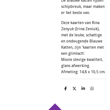
De Blauwe Katten lijden
schipbreuk, maar maken
er het beste van.
Deze kaarten van Rina
Zenyuk (Irina Zeniuk),
met de leuke, schattige
en ondeugende Blauwe
Katten, zijn 'kaarten met
een glimlach'.
Mooie stevige kwaliteit,
glans afwerking.
Afmeting: 14,8 x 10,5 cm.
D
D
S
D
e
e
h
e
l
e
a
l
e
l
r
e
n
e
n