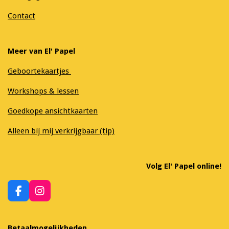
Contact
Meer van El' Papel
Geboortekaartjes
Workshops & lessen
Goedkope ansichtkaarten
Alleen bij mij verkrijgbaar (tip)
Volg El' Papel online!
F
I
a
n
c
s
e
t
Betaalmogelijkheden