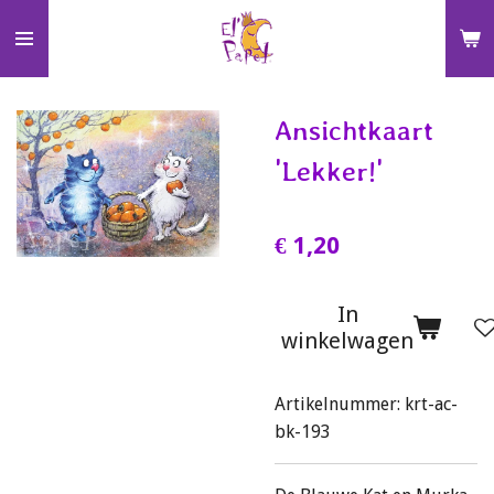
Ga
direct
naar
de
Ansichtkaart
hoofdinhoud
'Lekker!'
€ 1,20
In
winkelwagen
Artikelnummer:
krt-ac-
bk-193