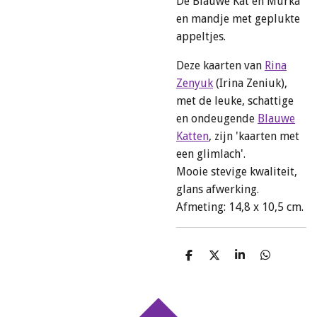
De Blauwe Kat en Murka
en mandje met geplukte
appeltjes.
Deze kaarten van
Rina
Zenyuk
(Irina Zeniuk),
met de leuke, schattige
en ondeugende
Blauwe
Katten
, zijn 'kaarten met
een glimlach'.
Mooie stevige kwaliteit,
glans afwerking.
Afmeting: 14,8 x 10,5 cm.
D
D
S
D
e
e
h
e
l
e
a
l
e
l
r
e
n
e
n