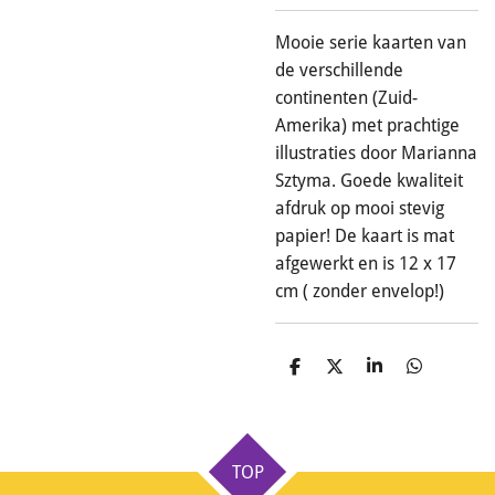
Mooie serie kaarten van
de verschillende
continenten (Zuid-
Amerika) met prachtige
illustraties door Marianna
Sztyma. Goede kwaliteit
afdruk op mooi stevig
papier! De kaart is mat
afgewerkt en is 12 x 17
cm ( zonder envelop!)
D
D
S
D
e
e
h
e
l
e
a
l
e
l
r
e
n
e
n
TOP