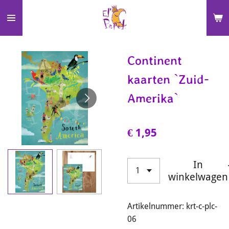
Ga
direct
naar
de
Continent
hoofdinhoud
kaarten `Zuid-
Amerika`
€ 1,95
In
winkelwagen
Artikelnummer:
krt-c-plc-
06