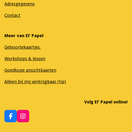
Adresgegevens
Contact
Meer van El' Papel
Geboortekaartjes
Workshops & lessen
Goedkope ansichtkaarten
Alleen bij mij verkrijgbaar (tip)
Volg El' Papel online!
F
I
a
n
c
s