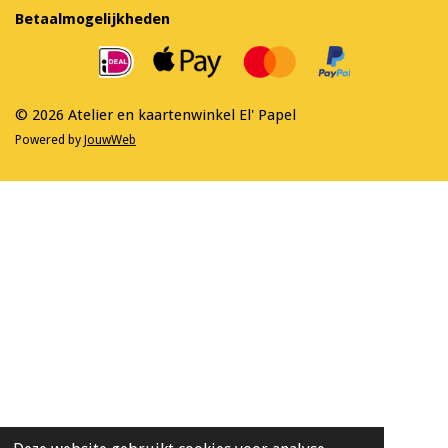
e
t
Betaalmogelijkheden
b
a
o
g
o
r
k
a
m
© 2026 Atelier en kaartenwinkel El' Papel
Powered by
JouwWeb