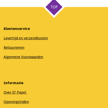
n
e
n
TOP
Klantenservice
Levertijd en verzendkosten
Retourneren
Algemene Voorwaarden
Informatie
Over El' Papel
Openingstijden