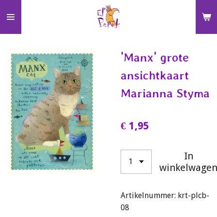
Ga
direct
naar
de
'Manx' grote
hoofdinhoud
ansichtkaart
Marianna Styma
€ 1,95
In
winkelwage
Artikelnummer:
krt-plcb-
08