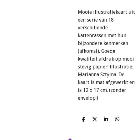
Mooie illustratiekaart uit
een serie van 18
verschillende
kattenrassen met hun
bijzondere kenmerken
(afkomst). Goede
kwaliteit afdruk op mooi
stevig papier! Illustratie:
Marianna Sztyma. De
kaart is mat afgewerkt en
is 12 x 17 cm. (zonder
envelop!)
D
D
S
D
e
e
h
e
l
e
a
l
e
l
r
e