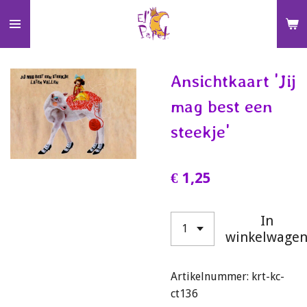
Ga
direct
naar
de
Ansichtkaart 'Jij
hoofdinhoud
mag best een
steekje'
€ 1,25
In
winkelwage
Artikelnummer:
krt-kc-
ct136