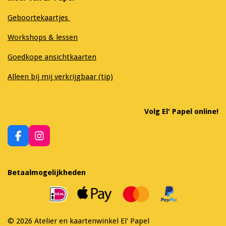
Geboortekaartjes
Workshops & lessen
Goedkope ansichtkaarten
Alleen bij mij verkrijgbaar (tip)
Volg El' Papel online!
F
I
a
n
c
s
e
t
Betaalmogelijkheden
b
a
o
g
o
r
k
a
m
© 2026 Atelier en kaartenwinkel El' Papel