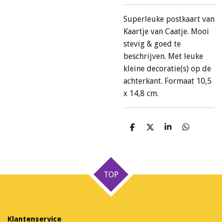
Superleuke postkaart van
Kaartje van Caatje. Mooi
stevig & goed te
beschrijven. Met leuke
kleine decoratie(s) op de
achterkant. Formaat 10,5
x 14,8 cm.
D
D
S
D
e
e
h
e
l
e
a
l
e
l
r
e
n
e
n
TOP
Klantenservice