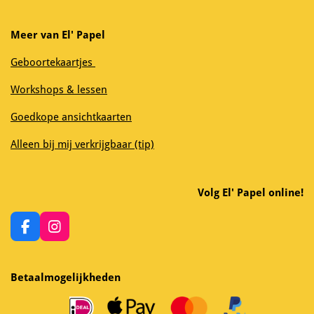
Meer van El' Papel
Geboortekaartjes
Workshops & lessen
Goedkope ansichtkaarten
Alleen bij mij verkrijgbaar (tip)
Volg El' Papel online!
F
I
a
n
c
s
e
t
Betaalmogelijkheden
b
a
o
g
o
r