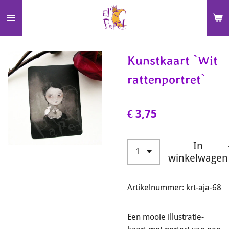
Ga
direct
naar
de
Kunstkaart `Wit
hoofdinhoud
rattenportret`
€ 3,75
In
winkelwagen
Artikelnummer:
krt-aja-68
Een mooie illustratie-