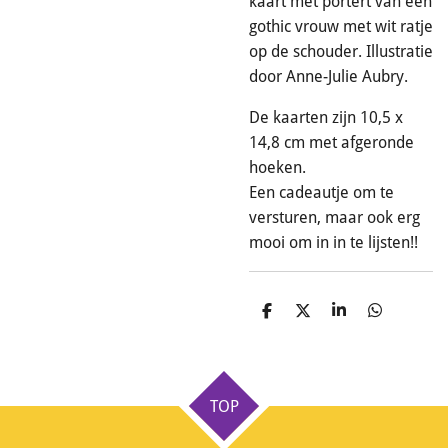
kaart met portert van een
gothic vrouw met wit ratje
op de schouder. Illustratie
door Anne-Julie Aubry.
De kaarten zijn 10,5 x
14,8 cm met afgeronde
hoeken.
Een cadeautje om te
versturen, maar ook erg
mooi om in in te lijsten!!
D
D
S
D
e
e
h
e
l
e
a
l
e
l
r
e
n
e
n
TOP