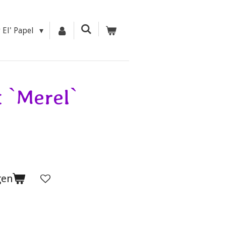
r El' Papel
 `Merel`
gen