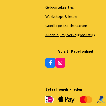
Geboortekaartjes
Workshops & lessen
Goedkope ansichtkaarten
Alleen bij mij verkrijgbaar (tip)
Volg El' Papel online!
F
I
a
n
c
s
e
t
b
a
o
g
Betaalmogelijkheden
o
r
k
a
m