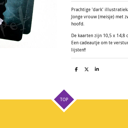
Prachtige 'dark' illustratie
Jonge vrouw (meisje) met z
hoofd.
De kaarten zijn 10,5 x 14,8
Een cadeautje om te verstu
lijsten!!
D
D
S
e
e
h
l
e
a
e
l
r
n
e
TOP