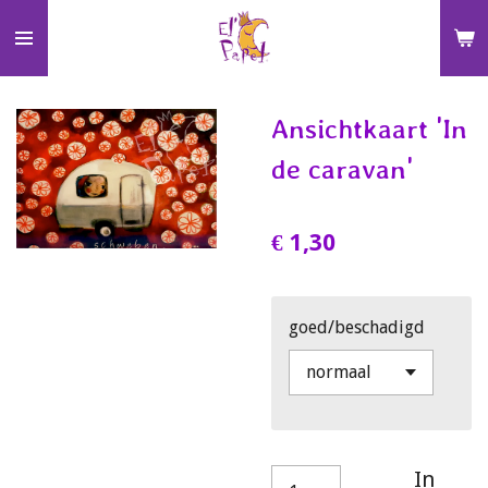
Ga
direct
naar
de
Ansichtkaart 'In
hoofdinhoud
de caravan'
€ 1,30
goed/beschadigd
In