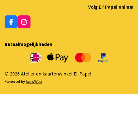
Volg El' Papel online!
F
I
a
n
c
s
e
t
Betaalmogelijkheden
b
a
o
g
o
r
k
a
m
© 2026 Atelier en kaartenwinkel El' Papel
Powered by
JouwWeb