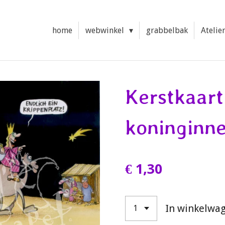
home
webwinkel
grabbelbak
Atelie
Kerstkaart
koninginne
€ 1,30
In winkelwa