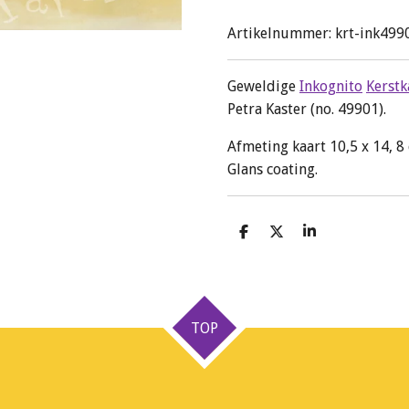
Artikelnummer:
krt-ink499
Geweldige
Inkognito
Kerstk
Petra Kaster (no. 49901).
Afmeting kaart 10,5 x 14, 8
Glans coating.
D
D
S
e
e
h
l
e
a
e
l
r
n
e
TOP