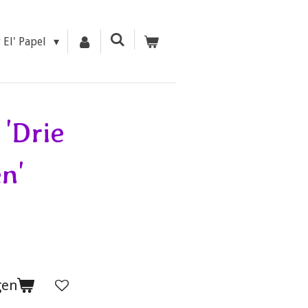
r El' Papel
 'Drie
n'
gen