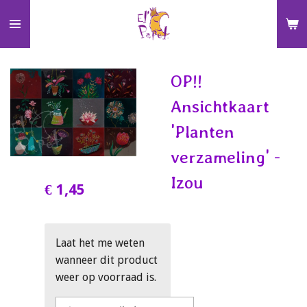
Ga
direct
naar
de
OP!!
hoofdinhoud
Ansichtkaart
'Planten
verzameling' -
Izou
€ 1,45
Laat het me weten
wanneer dit product
weer op voorraad is.