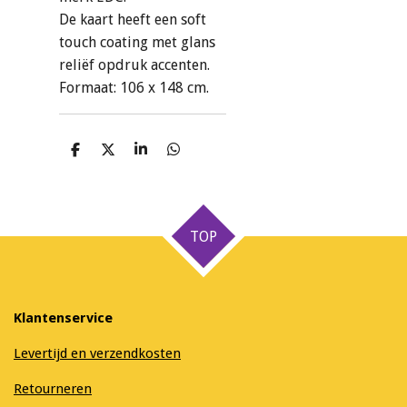
De kaart heeft een soft
touch coating met glans
reliëf opdruk accenten.
Formaat: 106 x 148 cm.
D
D
S
D
e
e
h
e
l
e
a
l
e
l
r
e
n
e
n
TOP
Klantenservice
Levertijd en verzendkosten
Retourneren