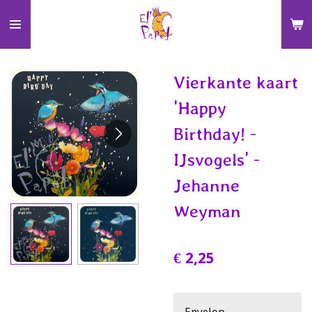
Ga
direct
naar
de
Vierkante kaart
hoofdinhoud
'Happy
Birthday! -
IJsvogels' -
Jehanne
Weyman
€ 2,25