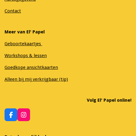
Contact
Meer van El' Papel
Geboortekaartjes
Workshops & lessen
Goedkope ansichtkaarten
Alleen bij mij verkrijgbaar (tip)
Volg El' Papel online!
F
I
a
n
c
s
e
t