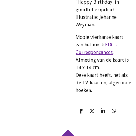
"Happy Birthday' in
goudfolie opdruk.
Illustratie: Jehanne
Weyman.
Mooie vierkante kaart
van het merk
EDC -
Corresponcances
.
Afmeting van de kaart is
14 x 14 cm.
Deze kaart heeft, net als
de TV-kaarten, afgeronde
hoeken.
D
D
S
D
e
e
h
e
l
e
a
l
e
l
r
e
n
e
n