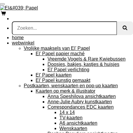
Ga
direct
naar
de
hoofdinhoud
home
webwinkel
Vrolijke maaksels van El' Papel
El' Papel papier maché
Vreemde Vogels & Rare Kwiebussen
Doosjes, bakjes, kastjes & huisjes
El' Papel verlichting
El' Papel kaarten
El' Papel kunstig gemaakt
Postkaarten, wenskaarten en pop-up kaarten
Kaarten op merk & illustrator
Anna Speshilova ansichtkaarten
Anne-Julie Aubry kunstkaarten
Correspondances EDC kaarten
14 x 14
TV-kaarten
A6 ansichtkaarten
Wenskaarten