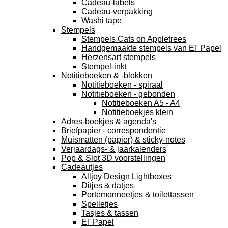
Cadeau-labels
Cadeau-verpakking
Washi tape
Stempels
Stempels Cats on Appletrees
Handgemaakte stempels van El' Papel
Herzensart stempels
Stempel-inkt
Notitieboeken & -blokken
Notitieboeken - spiraal
Notitieboeken - gebonden
Notitieboeken A5 - A4
Notitieboekjes klein
Adres-boekjes & agenda's
Briefpapier - correspondentie
Muismatten (papier) & sticky-notes
Verjaardags- & jaarkalenders
Pop & Slot 3D voorstellingen
Cadeautjes
Alljoy Design Lightboxes
Ditjes & datjes
Portemonneetjes & toilettassen
Spelletjes
Tasjes & tassen
El' Papel