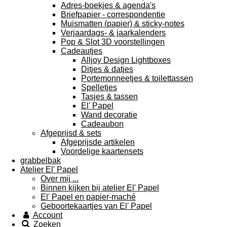
Adres-boekjes & agenda's
Briefpapier - correspondentie
Muismatten (papier) & sticky-notes
Verjaardags- & jaarkalenders
Pop & Slot 3D voorstellingen
Cadeautjes
Alljoy Design Lightboxes
Ditjes & datjes
Portemonneetjes & toilettassen
Spelletjes
Tasjes & tassen
El' Papel
Wand decoratie
Cadeaubon
Afgeprijsd & sets
Afgeprijsde artikelen
Voordelige kaartensets
grabbelbak
Atelier El' Papel
Over mij ...
Binnen kijken bij atelier El' Papel
El' Papel en papier-maché
Geboortekaartjes van El' Papel
Account
Zoeken