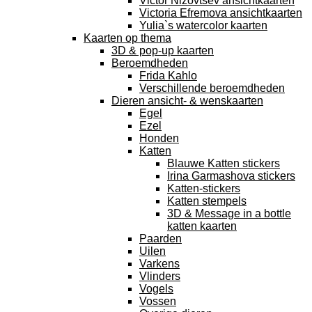
Victor Nizovtsev ansichtkaarten
Victoria Efremova ansichtkaarten
Yulia`s watercolor kaarten
Kaarten op thema
3D & pop-up kaarten
Beroemdheden
Frida Kahlo
Verschillende beroemdheden
Dieren ansicht- & wenskaarten
Egel
Ezel
Honden
Katten
Blauwe Katten stickers
Irina Garmashova stickers
Katten-stickers
Katten stempels
3D & Message in a bottle
katten kaarten
Paarden
Uilen
Varkens
Vlinders
Vogels
Vossen