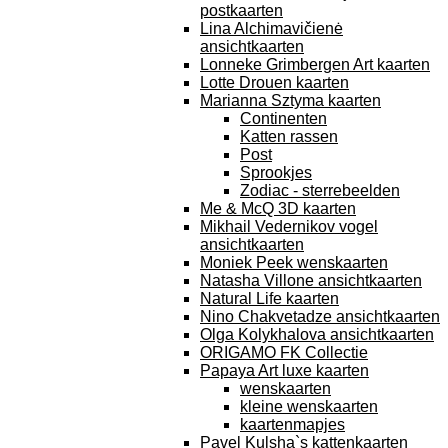
postkaarten
Lina Alchimavičienė
ansichtkaarten
Lonneke Grimbergen Art kaarten
Lotte Drouen kaarten
Marianna Sztyma kaarten
Continenten
Katten rassen
Post
Sprookjes
Zodiac - sterrebeelden
Me & McQ 3D kaarten
Mikhail Vedernikov vogel
ansichtkaarten
Moniek Peek wenskaarten
Natasha Villone ansichtkaarten
Natural Life kaarten
Nino Chakvetadze ansichtkaarten
Olga Kolykhalova ansichtkaarten
ORIGAMO FK Collectie
Papaya Art luxe kaarten
wenskaarten
kleine wenskaarten
kaartenmapjes
Pavel Kulsha`s kattenkaarten