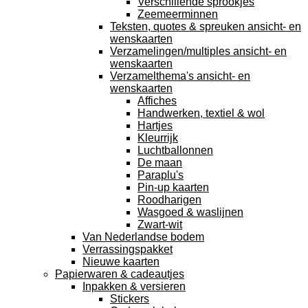
Verschillende sprookjes
Zeemeerminnen
Teksten, quotes & spreuken ansicht- en
wenskaarten
Verzamelingen/multiples ansicht- en
wenskaarten
Verzamelthema's ansicht- en
wenskaarten
Affiches
Handwerken, textiel & wol
Hartjes
Kleurrijk
Luchtballonnen
De maan
Paraplu's
Pin-up kaarten
Roodharigen
Wasgoed & waslijnen
Zwart-wit
Van Nederlandse bodem
Verrassingspakket
Nieuwe kaarten
Papierwaren & cadeautjes
Inpakken & versieren
Stickers