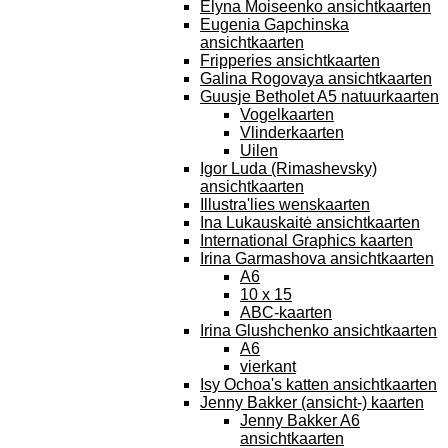
Elyna Moiseenko ansichtkaarten
Eugenia Gapchinska
ansichtkaarten
Fripperies ansichtkaarten
Galina Rogovaya ansichtkaarten
Guusje Betholet A5 natuurkaarten
Vogelkaarten
Vlinderkaarten
Uilen
Igor Luda (Rimashevsky)
ansichtkaarten
Illustra'lies wenskaarten
Ina Lukauskaitė ansichtkaarten
International Graphics kaarten
Irina Garmashova ansichtkaarten
A6
10 x 15
ABC-kaarten
Irina Glushchenko ansichtkaarten
A6
vierkant
Isy Ochoa's katten ansichtkaarten
Jenny Bakker (ansicht-) kaarten
Jenny Bakker A6
ansichtkaarten