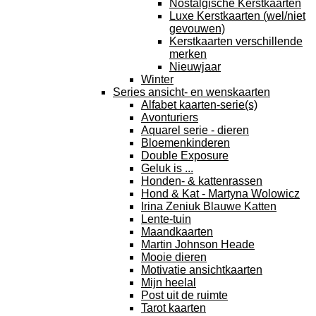
Nostalgische Kerstkaarten
Luxe Kerstkaarten (wel/niet
gevouwen)
Kerstkaarten verschillende
merken
Nieuwjaar
Winter
Series ansicht- en wenskaarten
Alfabet kaarten-serie(s)
Avonturiers
Aquarel serie - dieren
Bloemenkinderen
Double Exposure
Geluk is ...
Honden- & kattenrassen
Hond & Kat - Martyna Wolowicz
Irina Zeniuk Blauwe Katten
Lente-tuin
Maandkaarten
Martin Johnson Heade
Mooie dieren
Motivatie ansichtkaarten
Mijn heelal
Post uit de ruimte
Tarot kaarten