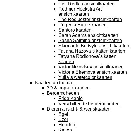
Petr Redkin ansichtkaarten
Redmer Hoekstra Art
ansichtkaarten
The Red Jester ansichtkaarten
Roger la Borde kaarten
Santoro kaarten
Sarah Adams ansichtkaarten
Sasha Salmina ansichtkaarten
Skirmantė Būdvytė ansichtkaarten
Tatiana Hazova`s katten kaarten
Tatyana Rodionova`s katten
kaarten
Victor Nizovtsev ansichtkaarten
Victoria Efremova ansichtkaarten
Yulia`s watercolor kaarten
Kaarten op thema
3D & pop-up kaarten
Beroemdheden
Frida Kahlo
Verschillende beroemdheden
Dieren ansicht- & wenskaarten
Egel
Ezel
Honden
Katten