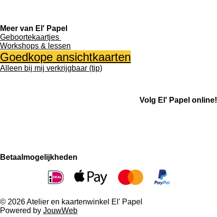
Meer van El' Papel
Geboortekaartjes
Workshops & lessen
Goedkope ansichtkaarten
Alleen bij mij verkrijgbaar (tip)
Volg El' Papel online!
F
I
a
n
c
s
e
t
Betaalmogelijkheden
b
a
o
g
o
r
k
a
m
© 2026 Atelier en kaartenwinkel El' Papel
Powered by
JouwWeb