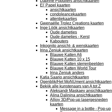
Daphne Populiers ansichtkaarten
El' Papel kaarten
ansichtkaarten
condoleancekaarten
attentiekaartjes
Gwenaëlle Trolez Creations kaarten
Inge Löök ansichtkaarten
Oude dametjes
Oude dametjes - Kerst
Kabouters
Inkognito ansicht- & wenskaarten
Irina Zeniuk ansichtkaarten
Blauwe Katten A6
Blauwe Katten 10 x 15
Blauwe Katten sterrenbeelden
Blauwe Katten World Tour
Irina Zeniuk anders
Katja Saario ansichtkaarten
Ogenblik/Het MoNUment ansichtkaarten
Bekijk alle kunstenaars van A tot Z
Aleksandr Maskaev ansichtkaarten
Alina Dalinina ansichtkaarten
Alljoy 3D/Pop-up lasergesneden
kaarten
Message in a bottle - Pop-up