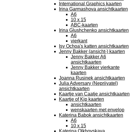
International Graphics kaarten
Irina Garmashova ansichtkaarten
A6
10 x 15
ABC-kaarten
Irina Glushchenko ansichtkaarten
A6
vierkant
Isy Ochoa's katten ansichtkaarten
Jenny Bakker (ansicht-) kaarten
Jenny Bakker A6
ansichtkaarten
Jenny Bakker vierkante
kaarten
Joanna Rusinek ansichtkaarten
Julia Adversary (Nepriiyatel)
ansichtkaarten
Kaartje van Caatje ansichtkaarten
Kaartje of Kip kaarten
ansichtkaarten
wenskaarten met envelop
Katerina Babok ansichtkaarten
A6
10 x 15
Katerina Olkhovskaya