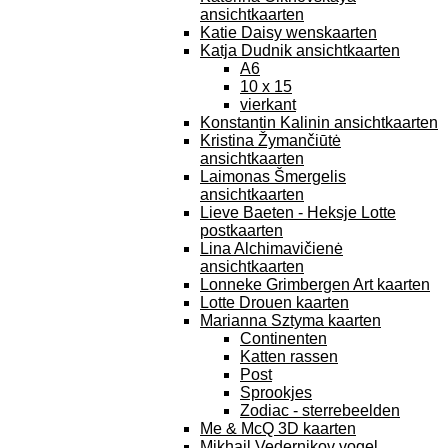
ansichtkaarten
Katie Daisy wenskaarten
Katja Dudnik ansichtkaarten
A6
10 x 15
vierkant
Konstantin Kalinin ansichtkaarten
Kristina Žymančiūtė
ansichtkaarten
Laimonas Šmergelis
ansichtkaarten
Lieve Baeten - Heksje Lotte
postkaarten
Lina Alchimavičienė
ansichtkaarten
Lonneke Grimbergen Art kaarten
Lotte Drouen kaarten
Marianna Sztyma kaarten
Continenten
Katten rassen
Post
Sprookjes
Zodiac - sterrebeelden
Me & McQ 3D kaarten
Mikhail Vedernikov vogel