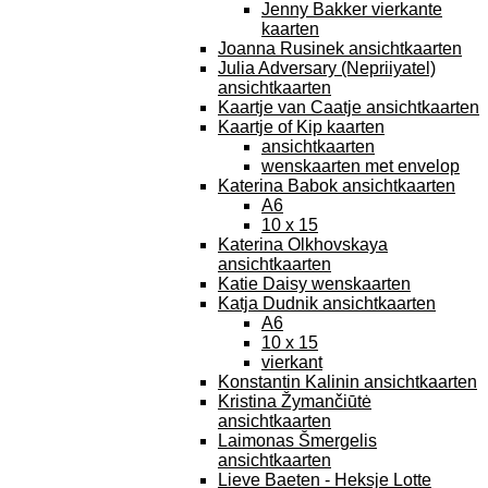
Jenny Bakker vierkante
kaarten
Joanna Rusinek ansichtkaarten
Julia Adversary (Nepriiyatel)
ansichtkaarten
Kaartje van Caatje ansichtkaarten
Kaartje of Kip kaarten
ansichtkaarten
wenskaarten met envelop
Katerina Babok ansichtkaarten
A6
10 x 15
Katerina Olkhovskaya
ansichtkaarten
Katie Daisy wenskaarten
Katja Dudnik ansichtkaarten
A6
10 x 15
vierkant
Konstantin Kalinin ansichtkaarten
Kristina Žymančiūtė
ansichtkaarten
Laimonas Šmergelis
ansichtkaarten
Lieve Baeten - Heksje Lotte