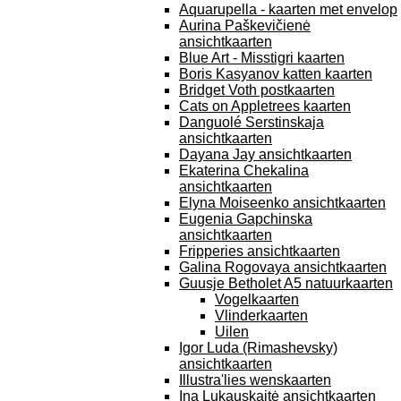
Aquarupella - kaarten met envelop
Aurina Paškevičienė
ansichtkaarten
Blue Art - Misstigri kaarten
Boris Kasyanov katten kaarten
Bridget Voth postkaarten
Cats on Appletrees kaarten
Danguolé Serstinskaja
ansichtkaarten
Dayana Jay ansichtkaarten
Ekaterina Chekalina
ansichtkaarten
Elyna Moiseenko ansichtkaarten
Eugenia Gapchinska
ansichtkaarten
Fripperies ansichtkaarten
Galina Rogovaya ansichtkaarten
Guusje Betholet A5 natuurkaarten
Vogelkaarten
Vlinderkaarten
Uilen
Igor Luda (Rimashevsky)
ansichtkaarten
Illustra'lies wenskaarten
Ina Lukauskaitė ansichtkaarten