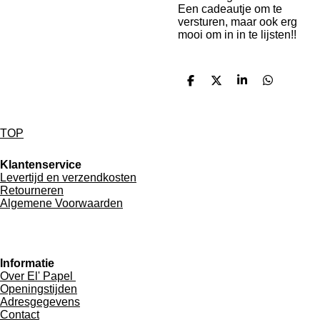
Een cadeautje om te
versturen, maar ook erg
mooi om in in te lijsten!!
D
D
S
D
e
e
h
e
l
e
a
l
e
l
r
e
n
e
n
TOP
Klantenservice
Levertijd en verzendkosten
Retourneren
Algemene Voorwaarden
Informatie
Over El' Papel
Openingstijden
Adresgegevens
Contact