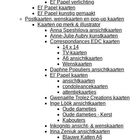
El' Papel verlichting
El' Papel kaarten
El' Papel kunstig gemaakt
Postkaarten, wenskaarten en pop-up kaarten
Kaarten op merk & illustrator
Anna Speshilova ansichtkaarten
Anne-Julie Aubry kunstkaarten
Correspondances EDC kaarten
14 x 14
TV-kaarten
A6 ansichtkaarten
Wenskaarten
Daphne Populiers ansichtkaarten
El' Papel kaarten
ansichtkaarten
condoleancekaarten
attentiekaartjes
Gwenaëlle Trolez Creations kaarten
Inge Löök ansichtkaarten
Oude dametjes
Oude dametjes - Kerst
Kabouters
Inkognito ansicht- & wenskaarten
Irina Zeniuk ansichtkaarten
Blauwe Katten A6