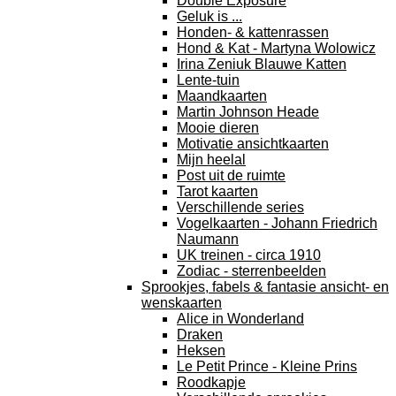
Double Exposure
Geluk is ...
Honden- & kattenrassen
Hond & Kat - Martyna Wolowicz
Irina Zeniuk Blauwe Katten
Lente-tuin
Maandkaarten
Martin Johnson Heade
Mooie dieren
Motivatie ansichtkaarten
Mijn heelal
Post uit de ruimte
Tarot kaarten
Verschillende series
Vogelkaarten - Johann Friedrich
Naumann
UK treinen - circa 1910
Zodiac - sterrenbeelden
Sprookjes, fabels & fantasie ansicht- en
wenskaarten
Alice in Wonderland
Draken
Heksen
Le Petit Prince - Kleine Prins
Roodkapje