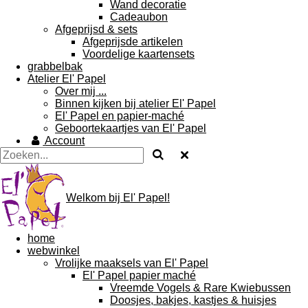
Wand decoratie
Cadeaubon
Afgeprijsd & sets
Afgeprijsde artikelen
Voordelige kaartensets
grabbelbak
Atelier El' Papel
Over mij ...
Binnen kijken bij atelier El' Papel
El' Papel en papier-maché
Geboortekaartjes van El' Papel
Account
Welkom bij El' Papel!
home
webwinkel
Vrolijke maaksels van El' Papel
El' Papel papier maché
Vreemde Vogels & Rare Kwiebussen
Doosjes, bakjes, kastjes & huisjes