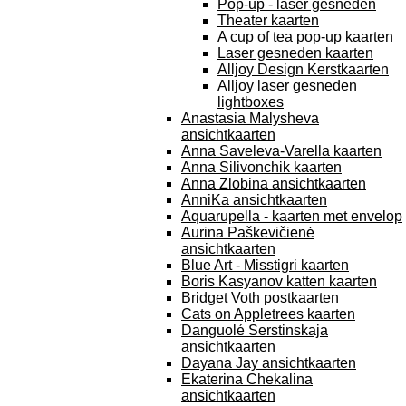
Pop-up - laser gesneden
Theater kaarten
A cup of tea pop-up kaarten
Laser gesneden kaarten
Alljoy Design Kerstkaarten
Alljoy laser gesneden
lightboxes
Anastasia Malysheva
ansichtkaarten
Anna Saveleva-Varella kaarten
Anna Silivonchik kaarten
Anna Zlobina ansichtkaarten
AnniKa ansichtkaarten
Aquarupella - kaarten met envelop
Aurina Paškevičienė
ansichtkaarten
Blue Art - Misstigri kaarten
Boris Kasyanov katten kaarten
Bridget Voth postkaarten
Cats on Appletrees kaarten
Danguolé Serstinskaja
ansichtkaarten
Dayana Jay ansichtkaarten
Ekaterina Chekalina
ansichtkaarten