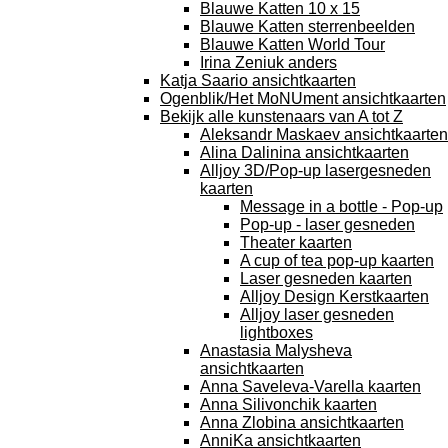
Blauwe Katten 10 x 15
Blauwe Katten sterrenbeelden
Blauwe Katten World Tour
Irina Zeniuk anders
Katja Saario ansichtkaarten
Ogenblik/Het MoNUment ansichtkaarten
Bekijk alle kunstenaars van A tot Z
Aleksandr Maskaev ansichtkaarten
Alina Dalinina ansichtkaarten
Alljoy 3D/Pop-up lasergesneden
kaarten
Message in a bottle - Pop-up
Pop-up - laser gesneden
Theater kaarten
A cup of tea pop-up kaarten
Laser gesneden kaarten
Alljoy Design Kerstkaarten
Alljoy laser gesneden
lightboxes
Anastasia Malysheva
ansichtkaarten
Anna Saveleva-Varella kaarten
Anna Silivonchik kaarten
Anna Zlobina ansichtkaarten
AnniKa ansichtkaarten