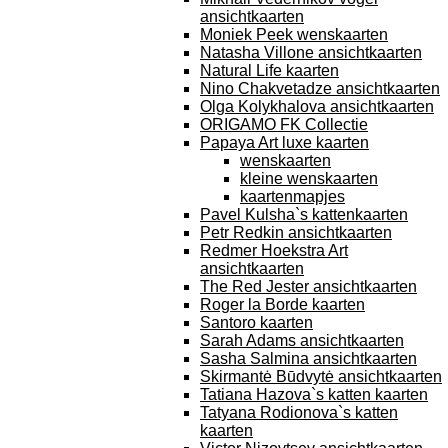
ansichtkaarten
Moniek Peek wenskaarten
Natasha Villone ansichtkaarten
Natural Life kaarten
Nino Chakvetadze ansichtkaarten
Olga Kolykhalova ansichtkaarten
ORIGAMO FK Collectie
Papaya Art luxe kaarten
wenskaarten
kleine wenskaarten
kaartenmapjes
Pavel Kulsha`s kattenkaarten
Petr Redkin ansichtkaarten
Redmer Hoekstra Art
ansichtkaarten
The Red Jester ansichtkaarten
Roger la Borde kaarten
Santoro kaarten
Sarah Adams ansichtkaarten
Sasha Salmina ansichtkaarten
Skirmantė Būdvytė ansichtkaarten
Tatiana Hazova`s katten kaarten
Tatyana Rodionova`s katten
kaarten