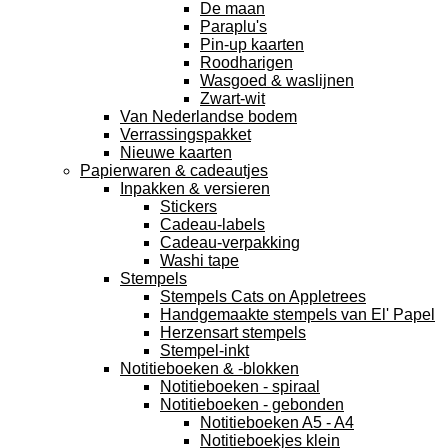
De maan
Paraplu's
Pin-up kaarten
Roodharigen
Wasgoed & waslijnen
Zwart-wit
Van Nederlandse bodem
Verrassingspakket
Nieuwe kaarten
Papierwaren & cadeautjes
Inpakken & versieren
Stickers
Cadeau-labels
Cadeau-verpakking
Washi tape
Stempels
Stempels Cats on Appletrees
Handgemaakte stempels van El' Papel
Herzensart stempels
Stempel-inkt
Notitieboeken & -blokken
Notitieboeken - spiraal
Notitieboeken - gebonden
Notitieboeken A5 - A4
Notitieboekjes klein