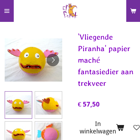
Ga
direct
naar
de
'Vliegende
hoofdinhoud
Piranha' papier
maché
fantasiedier aan
trekveer
€ 57,50
In
winkelwagen