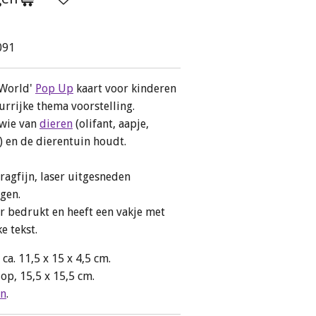
091
 World'
Pop Up
kaart voor kinderen
urrijke thema voorstelling.
 wie van
dieren
(olifant, aapje,
s) en de dierentuin houdt.
 ragfijn, laser uitgesneden
agen.
ur bedrukt en heeft een vakje met
e tekst.
a. 11,5 x 15 x 4,5 cm.
op, 15,5 x 15,5 cm.
gn
.