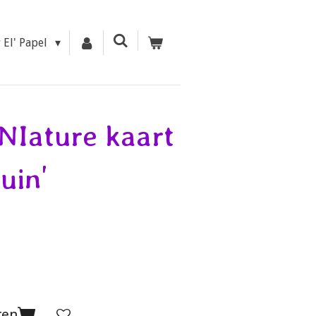
r El' Papel
NIature kaart
uin'
gen