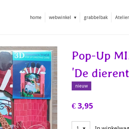
home
webwinkel
grabbelbak
Atelie
Pop-Up MI
'De dierent
nieuw
€ 3,95
In winkelwa