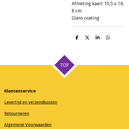
Afmeting kaart 10,5 x 14,
8 cm.
Glans coating
D
D
S
D
e
e
h
e
l
e
a
l
e
l
r
e
n
e
n
TOP
Klantenservice
Levertijd en verzendkosten
Retourneren
Algemene Voorwaarden