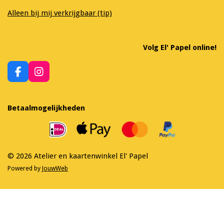
Alleen bij mij verkrijgbaar (tip)
Volg El' Papel online!
F
I
a
n
c
s
e
t
Betaalmogelijkheden
b
a
o
g
o
r
k
a
m
© 2026 Atelier en kaartenwinkel El' Papel
Powered by
JouwWeb