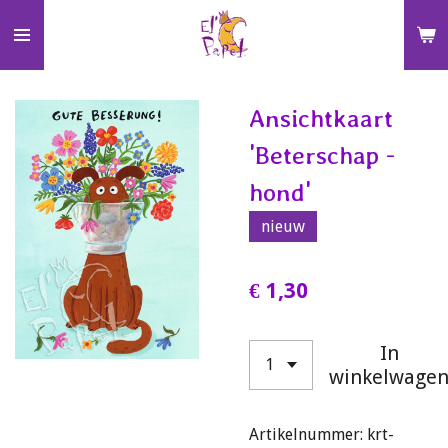
Ga
direct
naar
de
Ansichtkaart
hoofdinhoud
'Beterschap -
hond'
nieuw
€ 1,30
In
winkelwage
Artikelnummer:
krt-