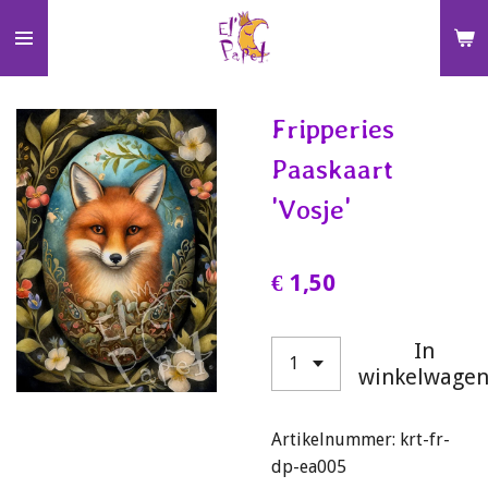
Ga
direct
naar
de
Fripperies
hoofdinhoud
Paaskaart
'Vosje'
€ 1,50
In
winkelwage
Artikelnummer:
krt-fr-
dp-ea005