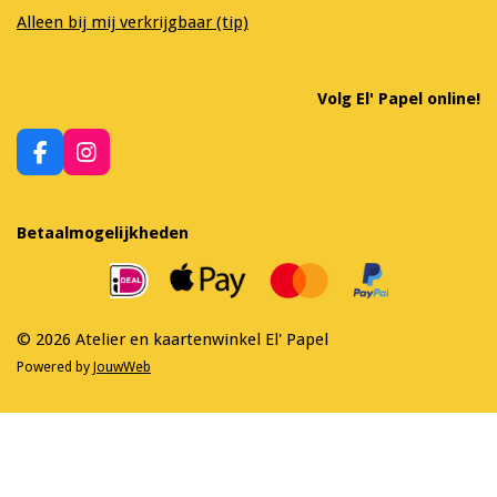
Alleen bij mij verkrijgbaar (tip)
Volg El' Papel online!
F
I
a
n
c
s
e
t
Betaalmogelijkheden
b
a
o
g
o
r
k
a
m
© 2026 Atelier en kaartenwinkel El' Papel
Powered by
JouwWeb