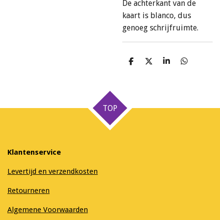
De achterkant van de
kaart is blanco, dus
genoeg schrijfruimte.
D
D
S
D
e
e
h
e
l
e
a
l
e
l
r
e
n
e
n
TOP
Klantenservice
Levertijd en verzendkosten
Retourneren
Algemene Voorwaarden