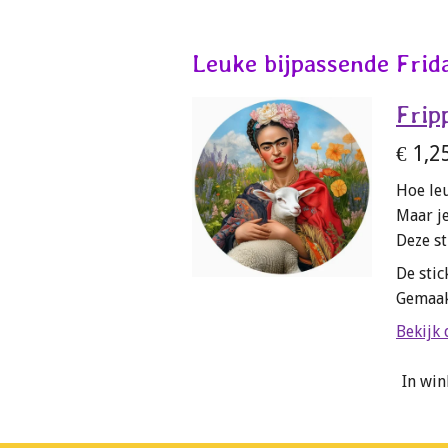
Leuke bijpassende Frida
Frip
€ 1,2
Hoe le
Maar je
Deze st
De stic
Gemaak
Bekijk 
In wi