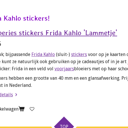
e
e
h
l
e
a
e
l
r
n
e
 Kahlo stickers!
peries stickers Frida Kahlo 'Lammetje'
5
uk; bijpassende
Frida Kahlo
(sluit-)
stickers
voor op je kaarten 
 kunt ze natuurlijk ook gebruiken op je cadeautjes of in je art
icker: Frida in een veld vol
voorjaars
bloeiers met op haar scho
kers hebben een grootte van 40 mm en een glansafwerking. Prij
t in Nederland.
details
nkelwagen
TOP