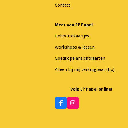
Contact
Meer van El' Papel
Geboortekaartjes
Workshops & lessen
Goedkope ansichtkaarten
Alleen bij mij verkrijgbaar (tip)
Volg El' Papel online!
F
I
a
n
c
s
e
t
b
a