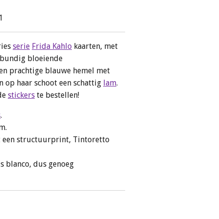
1
ries
serie
Frida Kahlo
kaarten, met
itbundig bloeiende
 een prachtige blauwe hemel met
en op haar schoot een schattig
lam
.
nde
stickers
te bestellen!
s
.
cm.
 een structuurprint, Tintoretto
is blanco, dus genoeg