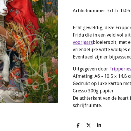
Artikelnummer:
krt-fr-fk06
Echt geweldig, deze Frippe
Frida die in een veld vol u
voorjaars
bloeiers zit, met
vriendelijke witte wolkjes 
Eventueel zijn er bijpasse
Uitgegeven door
Fripperie
Afmeting: A6 - 10,5 x 14,8 
Gedrukt op luxe karton met
Gresso 300g papier.
De achterkant van de kaart 
schrijfruimte.
D
D
S