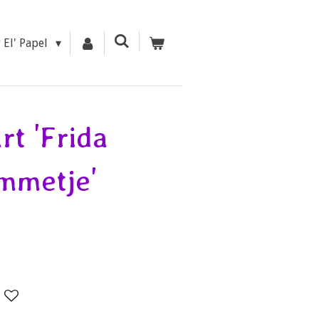
r El' Papel
rt 'Frida
mmetje'