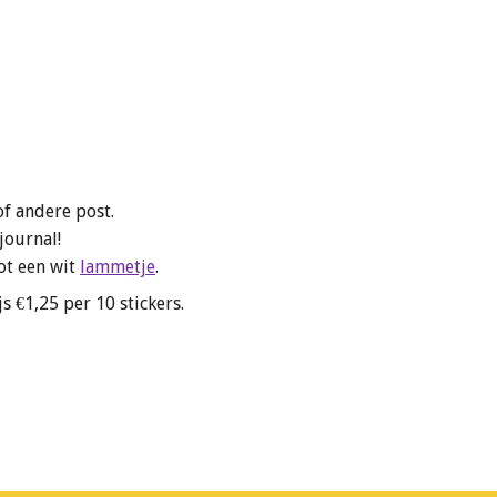
of andere post.
 journal!
ot een wit
lammetje
.
s €1,25 per 10 stickers.