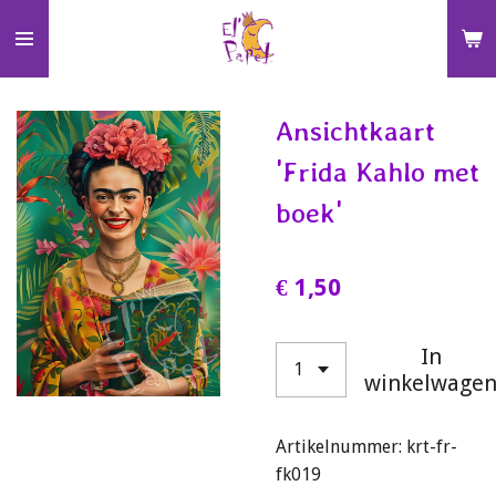
Ga
direct
naar
de
Ansichtkaart
hoofdinhoud
'Frida Kahlo met
boek'
€ 1,50
In
winkelwage
Artikelnummer:
krt-fr-
fk019