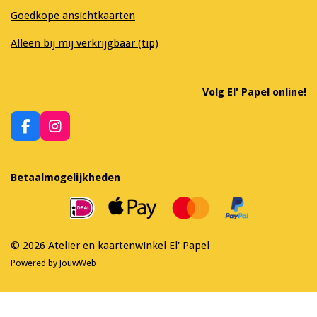
Goedkope ansichtkaarten
Alleen bij mij verkrijgbaar (tip)
Volg El' Papel online!
F
I
a
n
c
s
e
t
Betaalmogelijkheden
b
a
o
g
o
r
k
a
m
© 2026 Atelier en kaartenwinkel El' Papel
Powered by
JouwWeb