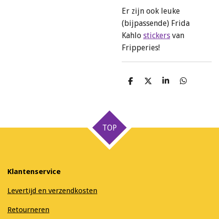
Er zijn ook leuke
(bijpassende) Frida
Kahlo
stickers
van
Fripperies!
D
D
S
D
e
e
h
e
l
e
a
l
e
l
r
e
n
e
n
TOP
Klantenservice
Levertijd en verzendkosten
Retourneren