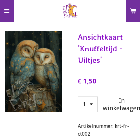
Ga
direct
naar
de
Ansichtkaart
hoofdinhoud
'Knuffeltijd -
Uiltjes'
€ 1,50
In
winkelwage
Artikelnummer:
krt-fr-
ct002