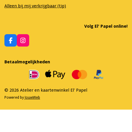
Alleen bij mij verkrijgbaar (tip)
Volg El' Papel online!
F
I
a
n
c
s
e
t
Betaalmogelijkheden
b
a
o
g
o
r
k
a
m
© 2026 Atelier en kaartenwinkel El' Papel
Powered by
JouwWeb