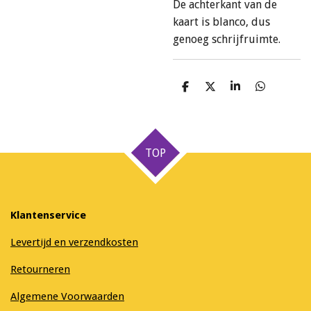
De achterkant van de
kaart is blanco, dus
genoeg schrijfruimte.
D
D
S
D
e
e
h
e
l
e
a
l
e
l
r
e
n
e
n
TOP
Klantenservice
Levertijd en verzendkosten
Retourneren
Algemene Voorwaarden