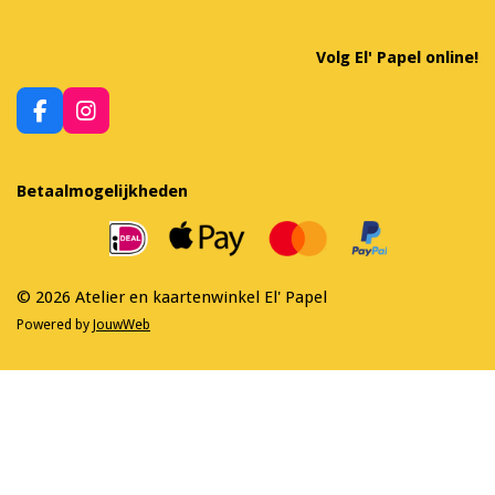
Volg El' Papel online!
F
I
a
n
c
s
e
t
Betaalmogelijkheden
b
a
o
g
o
r
k
a
m
© 2026 Atelier en kaartenwinkel El' Papel
Powered by
JouwWeb