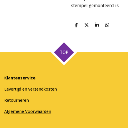
stempel gemonteerd is.
D
D
S
D
e
e
h
e
l
e
a
l
e
l
r
e
n
e
n
TOP
Klantenservice
Levertijd en verzendkosten
Retourneren
Algemene Voorwaarden