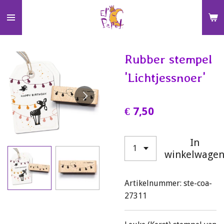
Ga
direct
naar
de
Rubber stempel
hoofdinhoud
'Lichtjessnoer'
€ 7,50
In
winkelwage
Artikelnummer:
ste-coa-
27311