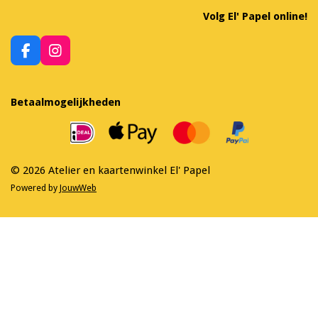
Volg El' Papel online!
F
I
a
n
c
s
e
t
Betaalmogelijkheden
b
a
o
g
o
r
k
a
m
© 2026 Atelier en kaartenwinkel El' Papel
Powered by
JouwWeb