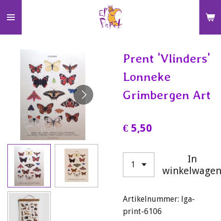
Ga
direct
naar
de
Prent 'Vlinders'
hoofdinhoud
Lonneke
Grimbergen Art
€ 5,50
In
winkelwage
Artikelnummer:
lga-
print-6106