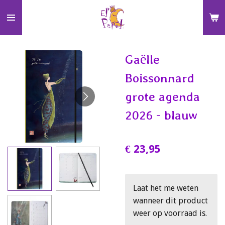
Ga
direct
naar
de
Gaëlle
hoofdinhoud
Boissonnard
grote agenda
2026 - blauw
€ 23,95
Laat het me weten
wanneer dit product
weer op voorraad is.