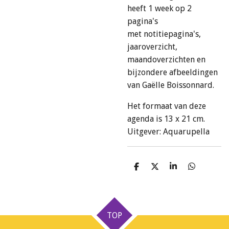
heeft
1 week op 2
pagina's
met
notitiepagina's,
jaaroverzicht,
maandoverzichten en
bijzondere afbeeldingen
van Gaëlle Boissonnard.
Het formaat van deze
agenda is 13 x 21 cm.
Uitgever: Aquarupella
D
D
S
D
e
e
h
e
l
e
a
l
e
l
r
e
n
e
n
TOP