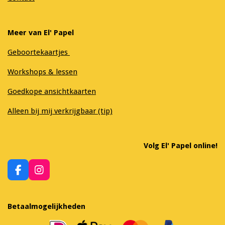
Meer van El' Papel
Geboortekaartjes
Workshops & lessen
Goedkope ansichtkaarten
Alleen bij mij verkrijgbaar (tip)
Volg El' Papel online!
F
I
a
n
c
s
e
t
Betaalmogelijkheden
b
a
o
g