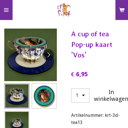
Ga
direct
naar
de
A cup of tea
hoofdinhoud
Pop-up kaart
'Vos'
€ 6,95
In
winkelwage
Artikelnummer:
krt-3d-
tea13