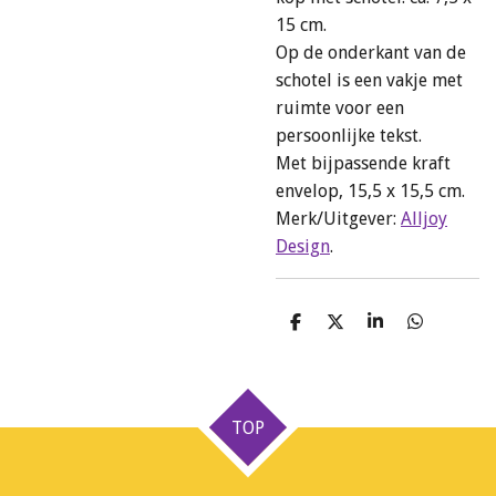
15 cm.
Op de onderkant van de
schotel is een vakje met
ruimte voor een
persoonlijke tekst.
Met bijpassende kraft
envelop, 15,5 x 15,5 cm.
Merk/Uitgever:
Alljoy
Design
.
D
D
S
D
e
e
h
e
l
e
a
l
e
l
r
e
n
e
n
TOP