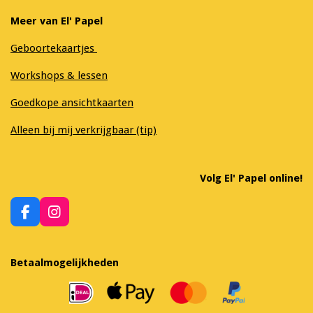
Meer van El' Papel
Geboortekaartjes
Workshops & lessen
Goedkope ansichtkaarten
Alleen bij mij verkrijgbaar (tip)
Volg El' Papel online!
F
I
a
n
c
s
e
t
Betaalmogelijkheden
b
a
o
g
o
r
k
a