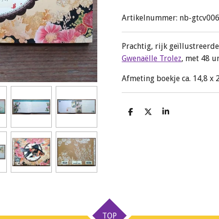
Artikelnummer:
nb-gtcv00
Prachtig, rijk geïllustreerd
Gwenaëlle Trolez
, met 48 u
Afmeting boekje ca. 14,8 x 
D
D
S
e
e
h
l
e
a
e
l
r
n
e
TOP