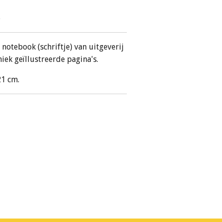
6
e notebook (schriftje) van uitgeverij
niek geïllustreerde pagina's.
21 cm.