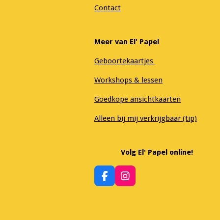
Contact
Meer van El' Papel
Geboortekaartjes
Workshops & lessen
Goedkope ansichtkaarten
Alleen bij mij verkrijgbaar (tip)
Volg El' Papel online!
F
I
a
n
c
s
e
t
b
a