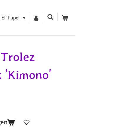
r El' Papel
Trolez
k 'Kimono'
gen