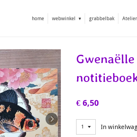
home
webwinkel
grabbelbak
Atelie
Gwenaëlle 
notitieboe
€ 6,50
In winkelwa