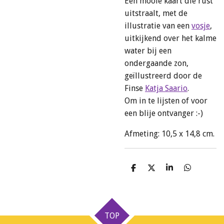
Een mooie kaart die rust
uitstraalt, met de
illustratie van een
vosje
,
uitkijkend over het kalme
water bij een
ondergaande zon,
geïllustreerd door de
Finse
Katja Saario
.
Om in te lijsten of voor
een blije ontvanger :-)
Afmeting: 10,5 x 14,8 cm.
D
D
S
D
e
e
h
e
l
e
a
l
e
l
r
e
n
e
n
TOP