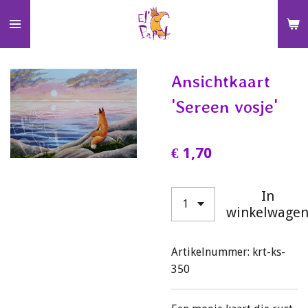
Ga
direct
naar
de
Ansichtkaart
hoofdinhoud
'Sereen vosje'
€ 1,70
In
winkelwage
Artikelnummer:
krt-ks-
350