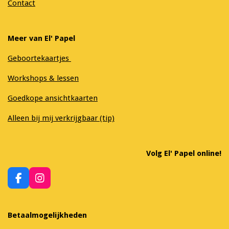
Contact
Meer van El' Papel
Geboortekaartjes
Workshops & lessen
Goedkope ansichtkaarten
Alleen bij mij verkrijgbaar (tip)
Volg El' Papel online!
F
I
a
n
c
s
e
t
Betaalmogelijkheden
b
a