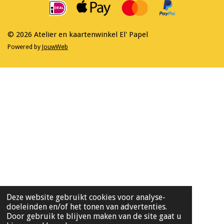
o
g
o
r
k
a
m
© 2026 Atelier en kaartenwinkel El' Papel
Powered by
JouwWeb
Deze website gebruikt cookies voor analyse-
doeleinden en/of het tonen van advertenties.
Door gebruik te blijven maken van de site gaat u