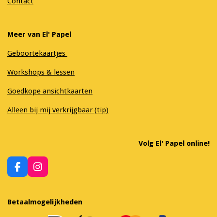
Contact
Meer van El' Papel
Geboortekaartjes
Workshops & lessen
Goedkope ansichtkaarten
Alleen bij mij verkrijgbaar (tip)
Volg El' Papel online!
F
I
a
n
c
s
e
t
Betaalmogelijkheden
b
a
o
g