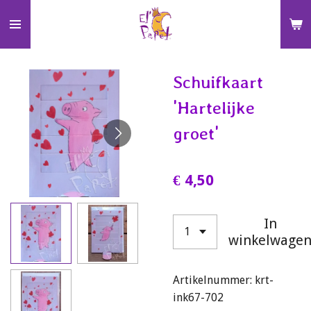
Ga
direct
naar
de
Schuifkaart
hoofdinhoud
'Hartelijke
groet'
€ 4,50
In
winkelwage
Artikelnummer:
krt-
ink67-702