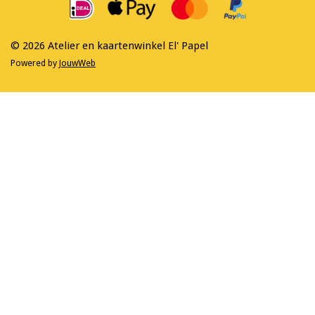
o
r
k
a
m
© 2026 Atelier en kaartenwinkel El' Papel
Powered by
JouwWeb