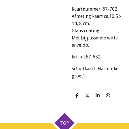
Kaartnummer: 67-702
Afmeting kaart ca.10,5 x
14, 8 cm.
Glans coating.
Met bijpassende witte
envelop.
krt-ink67-652
Schuifkaart 'Hartelijke
groet'
D
D
S
D
e
e
h
e
l
e
a
l
e
l
r
e
n
e
n
TOP