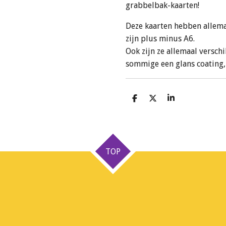
grabbelbak-kaarten!
Deze kaarten hebben allema
zijn plus minus A6.
Ook zijn ze allemaal versch
sommige een glans coating
D
D
S
e
e
h
l
e
a
e
l
r
n
e
TOP