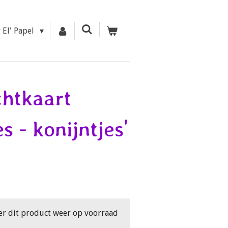
r El' Papel
chtkaart
es - konijntjes'
er dit product weer op voorraad