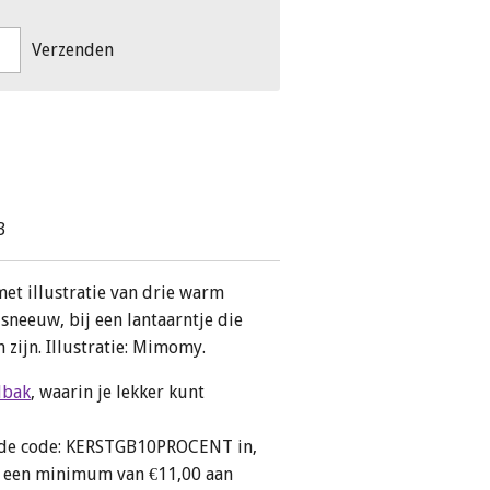
Verzenden
3
et illustratie van drie warm
sneeuw, bij een lantaarntje die
n zijn. Illustratie: Mimomy.
lbak
, waarin je lekker kunt
en de code: KERSTGB10PROCENT in,
ij een minimum van €11,00 aan