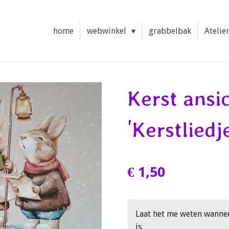
home
webwinkel
grabbelbak
Atelie
Kerst ansi
'Kerstliedj
€ 1,50
Laat het me weten wanne
is.