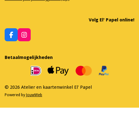
Volg El' Papel online!
F
I
a
n
c
s
e
t
Betaalmogelijkheden
b
a
o
g
o
r
k
a
m
© 2026 Atelier en kaartenwinkel El' Papel
Powered by
JouwWeb