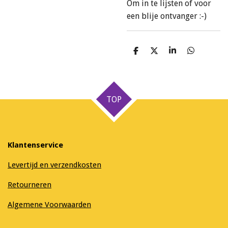
Om in te lijsten of voor
een blije ontvanger :-)
D
D
S
D
e
e
h
e
l
e
a
l
e
l
r
e
n
e
n
TOP
Klantenservice
Levertijd en verzendkosten
Retourneren
Algemene Voorwaarden