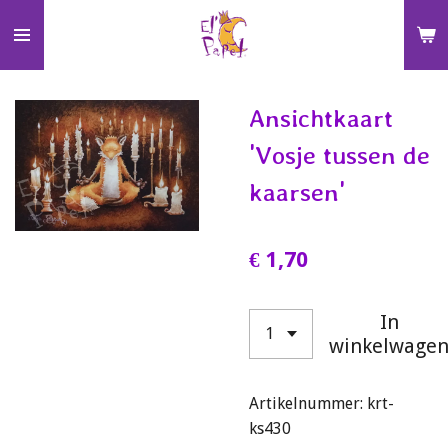
Ga
direct
naar
de
Ansichtkaart
hoofdinhoud
'Vosje tussen de
kaarsen'
€ 1,70
In
winkelwage
Artikelnummer:
krt-
ks430