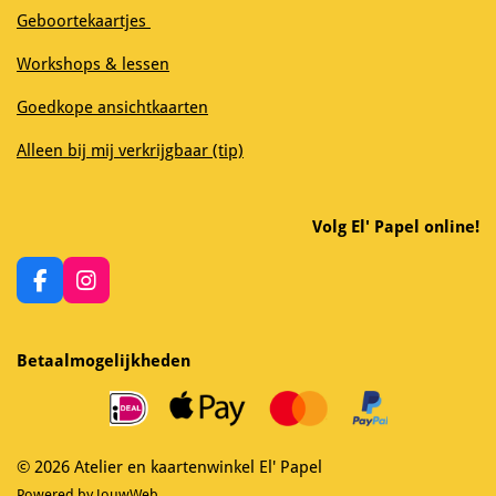
Geboortekaartjes
Workshops & lessen
Goedkope ansichtkaarten
Alleen bij mij verkrijgbaar (tip)
Volg El' Papel online!
F
I
a
n
c
s
e
t
Betaalmogelijkheden
b
a
o
g
o
r
k
a
m
© 2026 Atelier en kaartenwinkel El' Papel
Powered by
JouwWeb