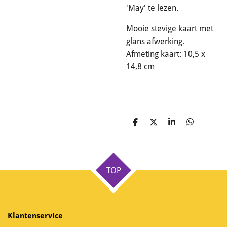
'May' te lezen.
Mooie stevige kaart met
glans afwerking.
Afmeting kaart: 10,5 x
14,8 cm
D
D
S
D
e
e
h
e
l
e
a
l
e
l
r
e
n
e
n
TOP
Klantenservice