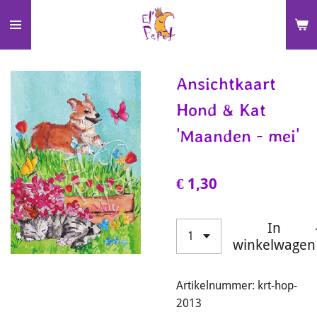
Ga
direct
naar
de
Ansichtkaart
hoofdinhoud
Hond & Kat
'Maanden - mei'
€ 1,30
In
winkelwagen
Artikelnummer:
krt-hop-
2013