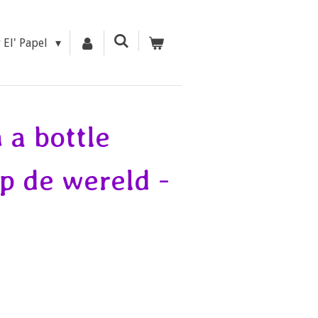
r El' Papel
 a bottle
p de wereld -