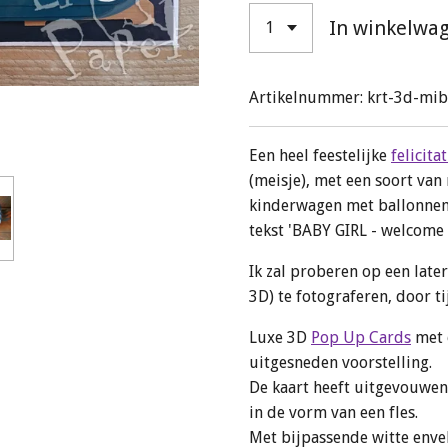
In winkelwa
Artikelnummer:
krt-3d-mi
Een heel feestelijke
felicitat
(meisje), met een soort va
kinderwagen met ballonnen
tekst 'BABY GIRL - welcome 
Ik zal proberen op een late
3D) te fotograferen, door ti
Luxe 3D
Pop Up Cards
met e
uitgesneden voorstelling.
De kaart heeft uitgevouwen
in de vorm van een fles.
Met bijpassende witte enve