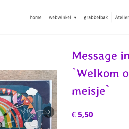
home
webwinkel
grabbelbak
Atelie
Message in
`Welkom o
meisje`
€ 5,50