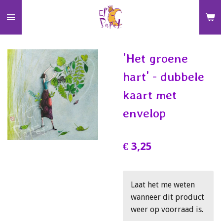
Ga
direct
naar
de
'Het groene
hoofdinhoud
hart' - dubbele
kaart met
envelop
€ 3,25
Laat het me weten
wanneer dit product
weer op voorraad is.