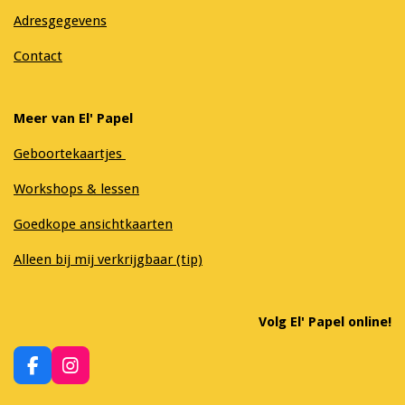
Adresgegevens
Contact
Meer van El' Papel
Geboortekaartjes
Workshops & lessen
Goedkope ansichtkaarten
Alleen bij mij verkrijgbaar (tip)
Volg El' Papel online!
F
I
a
n