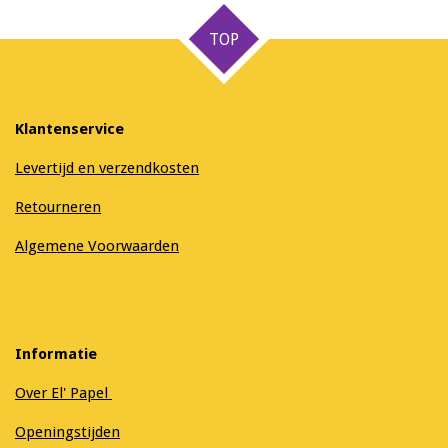
n
e
n
TOP
Klantenservice
Levertijd en verzendkosten
Retourneren
Algemene Voorwaarden
Informatie
Over El' Papel
Openingstijden