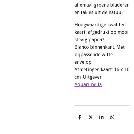
allemaal groene bladeren
en takjes uit de natuur.
Hoogwaardige kwaliteit
kaart, afgedrukt op mooi
stevig papier!
Blanco binnenkant. Met
bijpassende witte
envelop.
Afmetingen kaart:
16 x 16
cm
. Uitgever:
Aquarupella
D
D
S
D
e
e
h
e
l
e
a
l
e
l
r
e