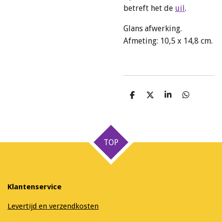
betreft het de
uil
.
Glans afwerking.
Afmeting: 10,5 x 14,8 cm.
D
D
S
D
e
e
h
e
l
e
a
l
e
l
r
e
n
e
n
TOP
Klantenservice
Levertijd en verzendkosten