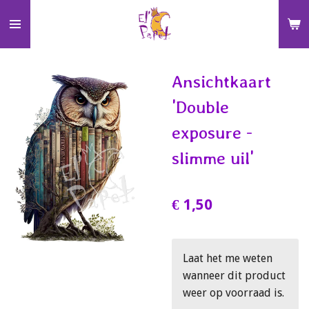
Ga
direct
naar
de
Ansichtkaart
hoofdinhoud
'Double
exposure -
slimme uil'
€ 1,50
Laat het me weten
wanneer dit product
weer op voorraad is.